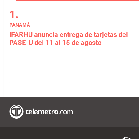
PANAMÁ
IFARHU anuncia entrega de tarjetas del
PASE-U del 11 al 15 de agosto