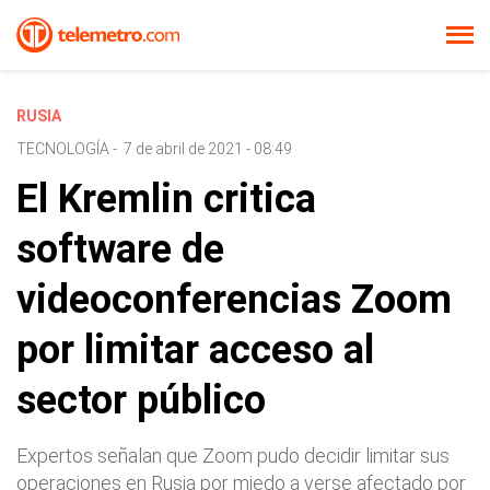
RUSIA
TECNOLOGÍA
-
7 de abril de 2021 - 08:49
El Kremlin critica
software de
videoconferencias Zoom
por limitar acceso al
sector público
Expertos señalan que Zoom pudo decidir limitar sus
operaciones en Rusia por miedo a verse afectado por