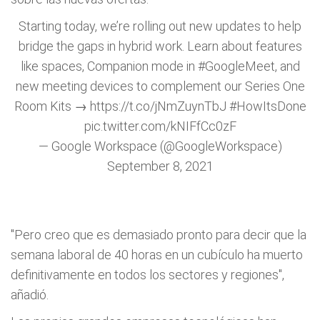
Starting today, we’re rolling out new updates to help
bridge the gaps in hybrid work. Learn about features
like spaces, Companion mode in
#GoogleMeet
, and
new meeting devices to complement our Series One
Room Kits →
https://t.co/jNmZuynTbJ
#HowItsDone
pic.twitter.com/kNIFfCc0zF
— Google Workspace (@GoogleWorkspace)
September 8, 2021
"Pero creo que es demasiado pronto para decir que la
semana laboral de 40 horas en un cubículo ha muerto
definitivamente en todos los sectores y regiones",
añadió.