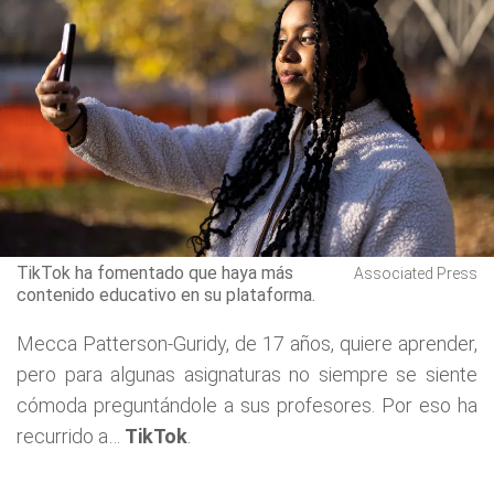
TikTok ha fomentado que haya más
Associated Press
contenido educativo en su plataforma.
Mecca Patterson-Guridy, de 17 años, quiere aprender,
pero para algunas asignaturas no siempre se siente
cómoda preguntándole a sus profesores. Por eso ha
recurrido a…
TikTok
.