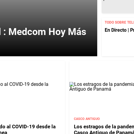
TODO SOBRE TE
al : Medcom Hoy Más
En Directo | 
CASCO ANTIGUO
do al COVID-19 desde la
Los estragos de la pandem
ínea
Casco Antiguo de Panam