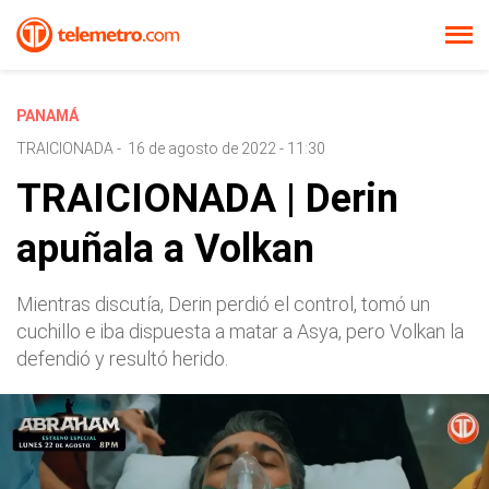
PANAMÁ
TRAICIONADA
-
16 de agosto de 2022 - 11:30
TRAICIONADA | Derin
apuñala a Volkan
Mientras discutía, Derin perdió el control, tomó un
cuchillo e iba dispuesta a matar a Asya, pero Volkan la
defendió y resultó herido.