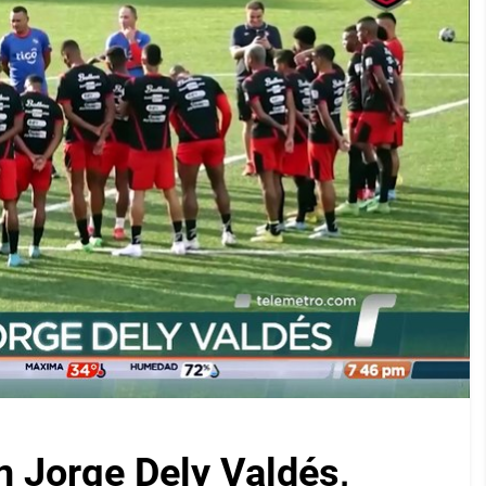
on Jorge Dely Valdés,