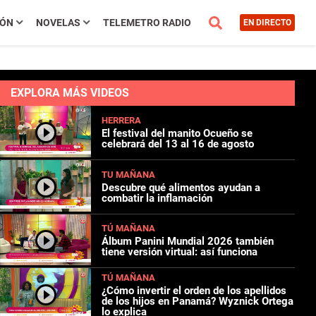
IÓN
NOVELAS
TELEMETRO RADIO
EN DIRECTO
EXPLORA MÁS VIDEOS
HERRERA
El festival del manito Ocueño se
celebrará del 13 al 16 de agosto
TU MAÑANA
Descubre qué alimentos ayudan a
combatir la inflamación
TÚ MAÑANA
Álbum Panini Mundial 2026 también
tiene versión virtual: así funciona
TÚ MAÑANA
¿Cómo invertir el orden de los apellidos
de los hijos en Panamá? Wyznick Ortega
lo explica