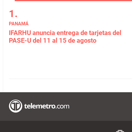
PANAMÁ
IFARHU anuncia entrega de tarjetas del
PASE-U del 11 al 15 de agosto