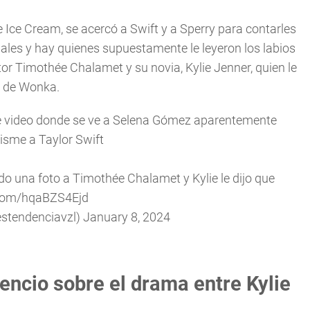
e Ice Cream, se acercó a Swift y a Sperry para contarles
iales y hay quienes supuestamente le leyeron los labios
ctor Timothée Chalamet y su novia, Kylie Jenner, quien le
e de Wonka.
ste video donde se ve a Selena Gómez aparentemente
isme a Taylor Swift
o una foto a Timothée Chalamet y Kylie le dijo que
r.com/hqaBZS4Ejd
estendenciavzl)
January 8, 2024
encio sobre el drama entre Kylie