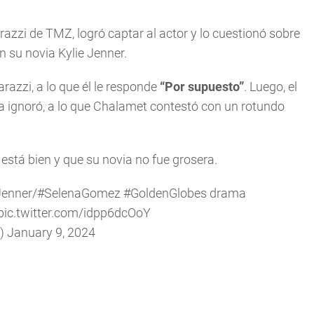
razzi de TMZ, logró captar al actor y lo cuestionó sobre
su novia Kylie Jenner.
razzi, a lo que él le responde
“Por supuesto”
. Luego, el
la ignoró, a lo que Chalamet contestó con un rotundo
 está bien y que su novia no fue grosera.
Jenner
/
#SelenaGomez
#GoldenGlobes
drama
pic.twitter.com/idpp6dcOoY
)
January 9, 2024