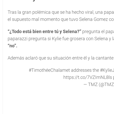
Tras la gran polémica que se ha hecho viral, una papa
el supuesto mal momento que tuvo Selena Gomez con 
“¿Todo está bien entre tú y Selena?”
pregunta el papa
paparazzi pregunta si Kylie fue grosera con Selena y 
“
no
”.
Además aclaró que su situación entre él y la cantante
#TimothéeChalamet
addresses the
#Kylie
https://t.co/7VZImNL8ls
— TMZ (@TMZ