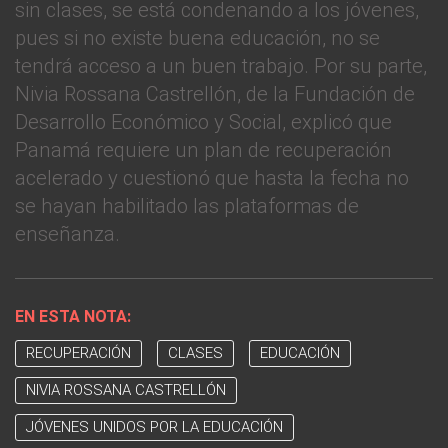
sin clases, se está condenando a los jóvenes,
pues si no existe buena educación, no se
tendrá acceso a un buen trabajo. Por su parte,
Nivia Rossana Castrellón, de la Fundación de
Desarrollo Económico y Social, explicó que
Panamá requiere un plan de recuperación
acelerado y cuestionó que hasta la fecha no
se hayan habilitado las plataformas de
enseñanza.
EN ESTA NOTA:
RECUPERACIÓN
CLASES
EDUCACIÓN
NIVIA ROSSANA CASTRELLÓN
JÓVENES UNIDOS POR LA EDUCACIÓN