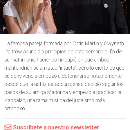
La famosa pareja formada por Chris Martin y Gwyneth
Paltrow anunció a principios de esta semana el fin de
su matrimonio haciendo hincapié en que ambos
mantendrían su amistad "intacta", pero lo cierto es que
su convivencia empezó a deteriorarse notablemente
desde que la actriz estadounidense decidió seguir los
pasos de su amiga Madonna y empezó a practicar la
Kabbalah, una rama mística del judaísmo más
ortodoxo.
Suscríbete a nuestro newsletter