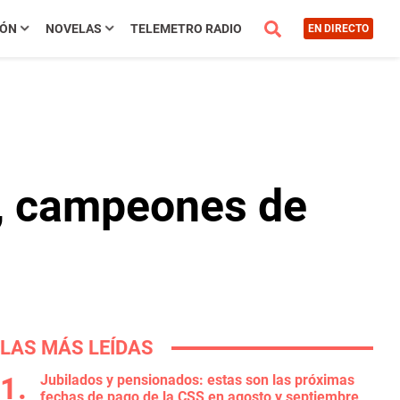
IÓN
NOVELAS
TELEMETRO RADIO
EN DIRECTO
s, campeones de
LAS MÁS LEÍDAS
Jubilados y pensionados: estas son las próximas
fechas de pago de la CSS en agosto y septiembre