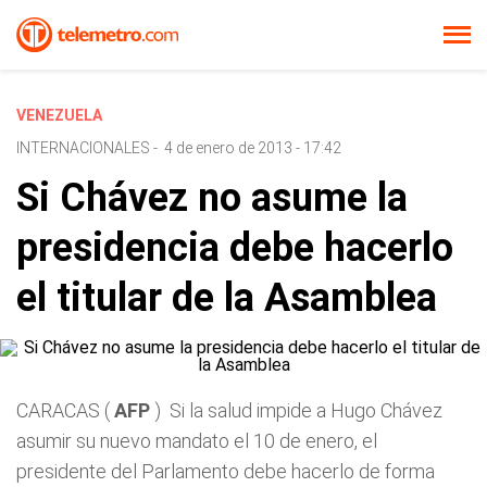
VENEZUELA
INTERNACIONALES
-
4 de enero de 2013 - 17:42
Si Chávez no asume la
presidencia debe hacerlo
el titular de la Asamblea
CARACAS (
AFP
) Si la salud impide a Hugo Chávez
asumir su nuevo mandato el 10 de enero, el
presidente del Parlamento debe hacerlo de forma