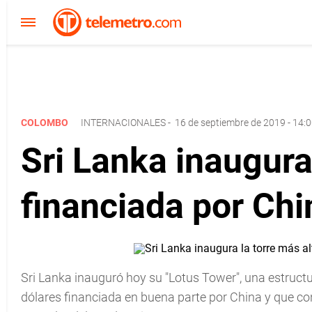
COLOMBO
INTERNACIONALES
-
16 de septiembre de 2019 - 14:
Sri Lanka inaugura 
financiada por Chi
Sri Lanka inauguró hoy su "Lotus Tower", una estruc
dólares financiada en buena parte por China y que con