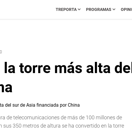
TREPORTA
PROGRAMAS
OPIN
00
la torre más alta de
na
tura de telecomunicaciones de más de 100 millones de
 sus 350 metros de altura se ha convertido en la torre