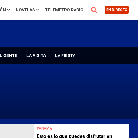
IÓN
NOVELAS
TELEMETRO RADIO
EN DIRECTO
U GENTE
LA VISITA
LA FIESTA
PANAMÁ
Esto es lo que puedes disfrutar en