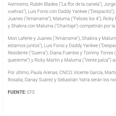
Asimismo, Rubén Blades ("La flor de la canela"), Jorge
vuelvas"), Luis Fonsi con Daddy Yankee ("Despacito"), 
Juanes ("Amárrame"), Maluma ("Felices los 4"), Ricky 
y Shakira con Maluma ("Chantaje") competirán por la
Mon Laferte y Juanes ("Amárrame"), Shakira y Malum
estamos juntos"), Luis Fonsi y Daddy Yankee ("Despacit
Residente ("Guerra"), Diana Fuentes y Tommy Torres ("
quererme") y Ricky Martin y Maluma ("Vente pa'ca'") a
Por último, Paula Arenas, CNCO, Vicente García, Marti
Rosalía, Danay Suárez y Sebastián Yatra serán los n
FUENTE:
EFE