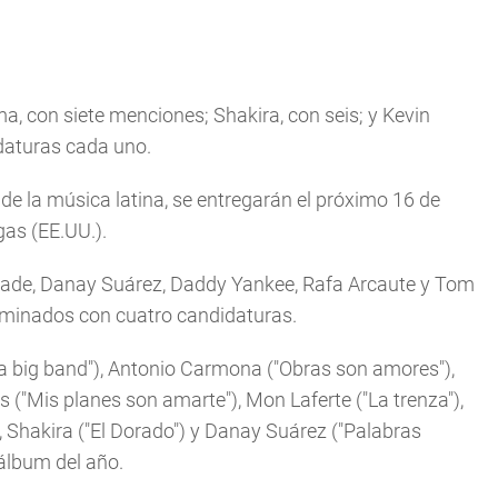
a, con siete menciones; Shakira, con seis; y Kevin
daturas cada uno.
e la música latina, se entregarán el próximo 16 de
as (EE.UU.).
urcade, Danay Suárez, Daddy Yankee, Rafa Arcaute y Tom
ominados con cuatro candidaturas.
 big band"), Antonio Carmona ("Obras son amores"),
s ("Mis planes son amarte"), Mon Laferte ("La trenza"),
, Shakira ("El Dorado") y Danay Suárez ("Palabras
álbum del año.