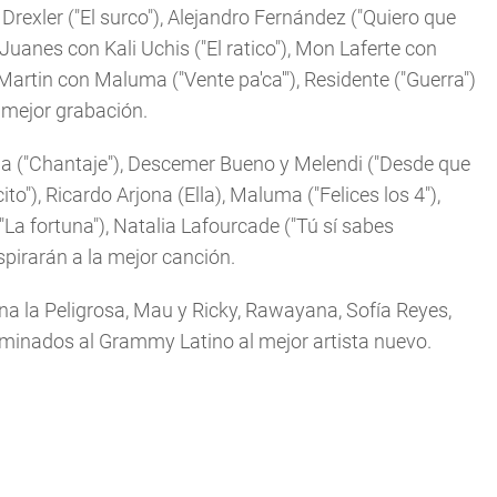
 Drexler ("El surco"), Alejandro Fernández ("Quiero que
Juanes con Kali Uchis ("El ratico"), Mon Laferte con
Martin con Maluma ("Vente pa'ca'"), Residente ("Guerra")
 mejor grabación.
a ("Chantaje"), Descemer Bueno y Melendi ("Desde que
o"), Ricardo Arjona (Ella), Maluma ("Felices los 4"),
La fortuna"), Natalia Lafourcade ("Tú sí sabes
spirarán a la mejor canción.
na la Peligrosa, Mau y Ricky, Rawayana, Sofía Reyes,
ominados al Grammy Latino al mejor artista nuevo.