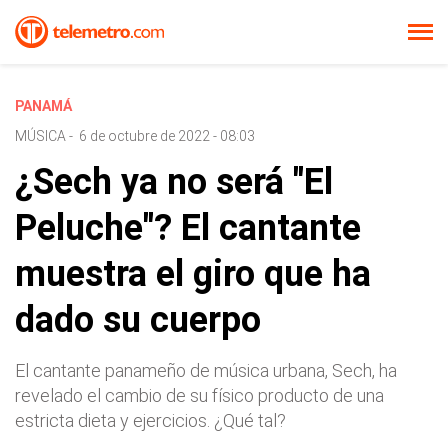
PANAMÁ
MÚSICA
-
6 de octubre de 2022 - 08:03
¿Sech ya no será "El
Peluche"? El cantante
muestra el giro que ha
dado su cuerpo
El cantante panameño de música urbana, Sech, ha
revelado el cambio de su físico producto de una
estricta dieta y ejercicios. ¿Qué tal?