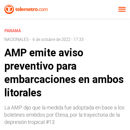
PANAMÁ
NACIONALES
-
6 de octubre de 2022 - 17:33
AMP emite aviso
preventivo para
embarcaciones en ambos
litorales
La AMP dijo que la medida fue adoptada en base a los
boletines emitidos por Etesa, por la trayectoria de la
depresión tropical #13.