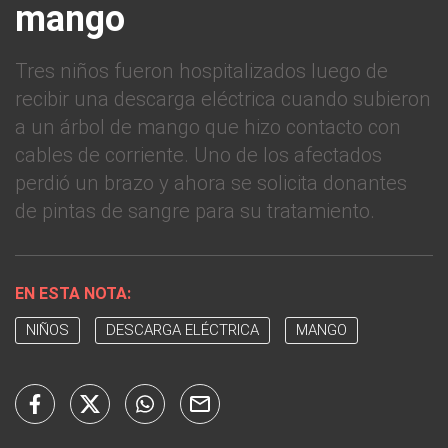
mango
Tres niños fueron hospitalizados luego de
recibir una descarga eléctrica cuando subieron
a un árbol de mango que hizo contacto con
cables de corriente. Uno de los afectados
perdió un brazo y ahora se solicita donantes
de pintas de sangre para su tratamiento.
EN ESTA NOTA:
NIÑOS
DESCARGA ELÉCTRICA
MANGO