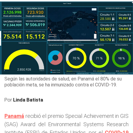
Según las autoridades de salud, en Panamá el 80% de su
población meta, se ha inmunizado contra el COVID-19.
Por
Linda Batista
Panamá
recibió el premio Special Achievement in GIS
(SAG) Award del Environmental Systems Research
Institute (ESRI) de Estados Unidos, por el
COVID-19