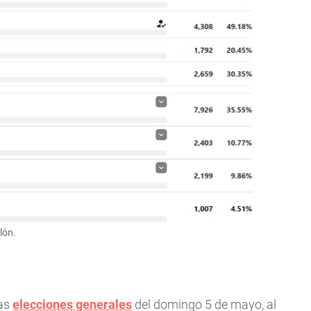
lón.
las
elecciones generales
del domingo 5 de mayo, al