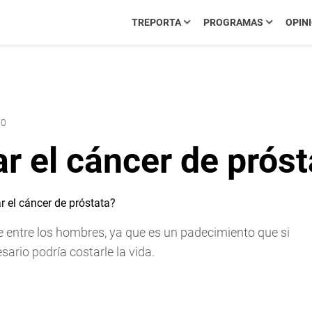
TREPORTA
PROGRAMAS
OPIN
00
r el cáncer de próst
 entre los hombres, ya que es un padecimiento que si
sario podría costarle la vida.