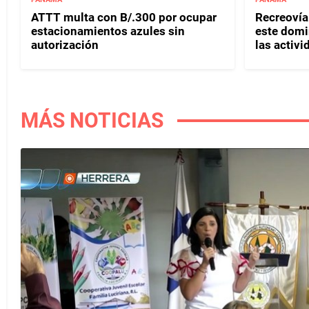
ATTT multa con B/.300 por ocupar
Recreovía 
estacionamientos azules sin
este domi
autorización
las activi
MÁS NOTICIAS