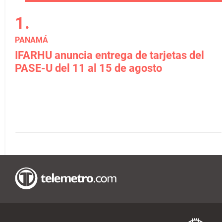
PANAMÁ
IFARHU anuncia entrega de tarjetas del
PASE-U del 11 al 15 de agosto