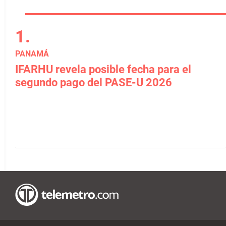
PANAMÁ
IFARHU revela posible fecha para el
segundo pago del PASE-U 2026