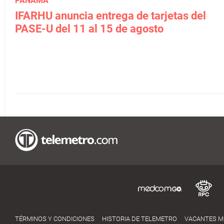
PANAMÁ
IFARHU anuncia entrega de tarjetas del
PASE-U del 11 al 15 de agosto
TÉRMINOS Y CONDICIONES
HISTORIA DE TELEMETRO
VACANTES 