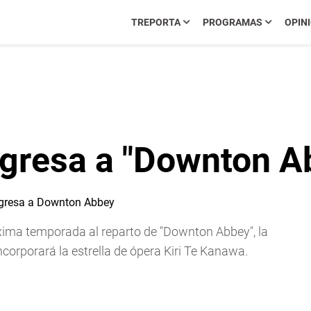
TREPORTA
PROGRAMAS
OPIN
egresa a "Downton A
xima temporada al reparto de "Downton Abbey", la
incorporará la estrella de ópera Kiri Te Kanawa.