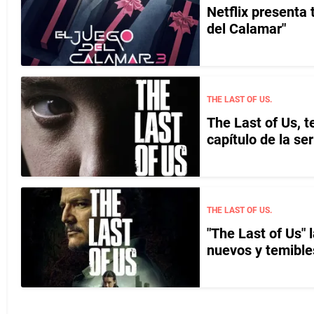
Netflix presenta 
del Calamar"
THE LAST OF US.
The Last of Us, 
capítulo de la s
THE LAST OF US.
"The Last of Us"
nuevos y temible