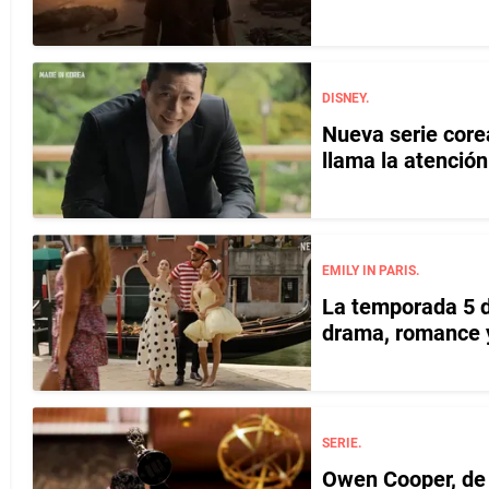
DISNEY.
Nueva serie core
llama la atención
EMILY IN PARIS.
La temporada 5 d
drama, romance 
SERIE.
Owen Cooper, de l