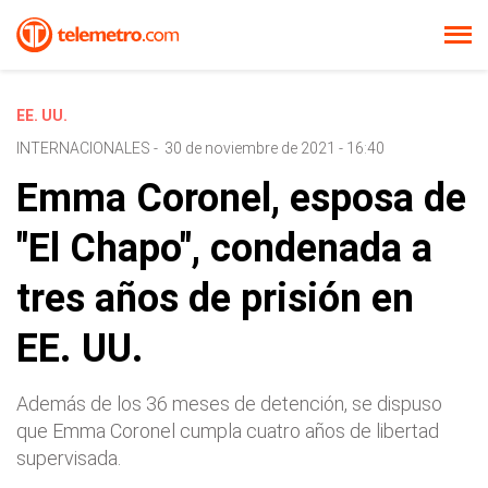
EE. UU.
INTERNACIONALES
-
30 de noviembre de 2021 - 16:40
Emma Coronel, esposa de
"El Chapo", condenada a
tres años de prisión en
EE. UU.
Además de los 36 meses de detención, se dispuso
que Emma Coronel cumpla cuatro años de libertad
supervisada.