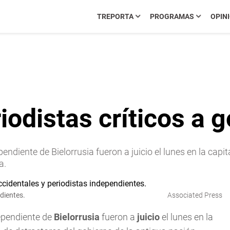
TREPORTA
PROGRAMAS
OPIN
eriodistas críticos a 
ndiente de Bielorrusia fueron a juicio el lunes en la capi
a.
dientes.
Associated Press
ependiente de
Bielorrusia
fueron a
juicio
el lunes en la