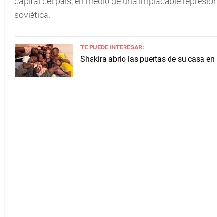
capital del país, en medio de una implacable represió
soviética.
TE PUEDE INTERESAR:
Shakira abrió las puertas de su casa en 