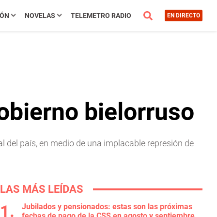
IÓN
NOVELAS
TELEMETRO RADIO
EN DIRECTO
gobierno bielorruso
tal del país, en medio de una implacable represión de
LAS MÁS LEÍDAS
Jubilados y pensionados: estas son las próximas
fechas de pago de la CSS en agosto y septiembre