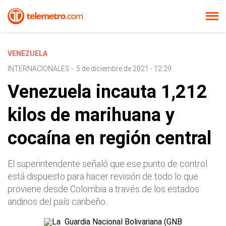
VENEZUELA
INTERNACIONALES
-
5 de diciembre de 2021 - 12:29
Venezuela incauta 1,212
kilos de marihuana y
cocaína en región central
El superintendente señaló que ese punto de control
está dispuesto para hacer revisión de todo lo que
proviene desde Colombia a través de los estados
andinos del país caribeño.