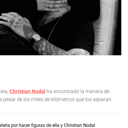
opea,
Christian Nodal
ha encontrado la manera de
 a pesar de los miles de kilómetros que los separan.
tería por hacer figuras de ella y Christian Nodal