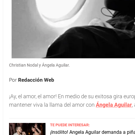
Christian Nodal y Ángela Aguilar.
Por
Redacción Web
¡Ay, el amor, el amor! En medio de su exitosa gira eur
mantener viva la llama del amor con
Ángela Aguilar
,
TE PUEDE INTERESAR:
¡Insólito! Angela Aguilar demanda a piña