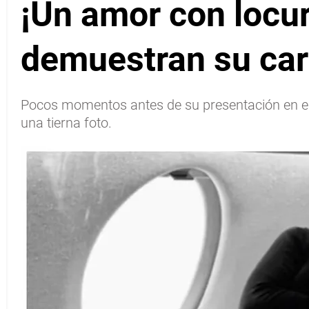
¡Un amor con locur
demuestran su cari
Pocos momentos antes de su presentación en el 
una tierna foto.