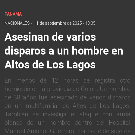
PANAMÁ
NACIONALES
-
11 de septiembre de 2025 - 13:05
Asesinan de varios
disparos a un hombre en
Altos de Los Lagos
En menos de 12 horas se registra otro
homicidio en la provincia de Colón. Un hombre
de 38 años fue asesinado de varios disparos
en un multifamiliar de Altos de Los Lagos.
También se investiga el ataque con arma
blanca de un hombre dentro del Hospital
Manuel Amador Guerrero, por parte de sujetos