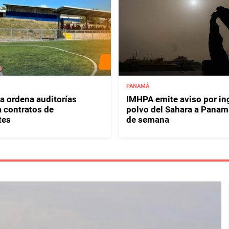
PANAMÁ
ía ordena auditorías
IMHPA emite aviso por in
a contratos de
polvo del Sahara a Panamá
tes
de semana