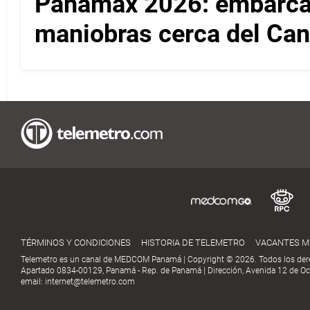
Panamax 2026: embarcac
maniobras cerca del Ca
TÉRMINOS Y CONDICIONES
HISTORIA DE TELEMETRO
VACANTES 
Telemetro es un canal de MEDCOM Panamá | Copyright © 2026. Todos los der
Apartado 0834-00129, Panamá - Rep. de Panamá | Dirección, Avenida 12 de Oct
email:
internet@telemetro.com