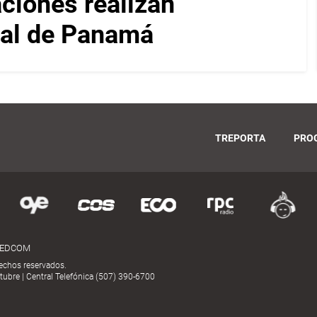
iones realizan
nal de Panamá
TREPORTA
PRO
MEDCOM
echos reservados.
ubre | Central Telefónica (507) 390-6700