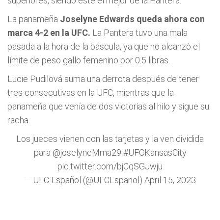
superiores, siendo este el mejor de la Pantera.
La panameña
Joselyne Edwards queda ahora con
marca 4-2 en la UFC.
La Pantera tuvo una mala
pasada a la hora de la báscula, ya que no alcanzó el
límite de peso gallo femenino por 0.5 libras.
Lucie Pudilová suma una derrota después de tener
tres consecutivas en la UFC, mientras que la
panameña que venía de dos victorias al hilo y sigue su
racha.
Los jueces vienen con las tarjetas y la ven dividida
para
@joselyneMma29
#UFCKansasCity
pic.twitter.com/bjCqSGJwju
— UFC Español (@UFCEspanol)
April 15, 2023