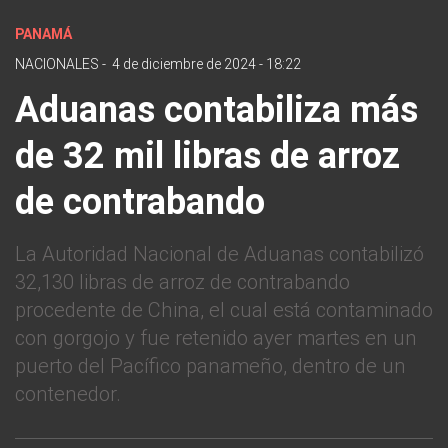
PANAMÁ
NACIONALES
-
4 de diciembre de 2024 - 18:22
Aduanas contabiliza más
de 32 mil libras de arroz
de contrabando
La Autoridad Nacional de Aduanas contabilizó
32,130 libras de arroz de contrabando
procedente de China, el cual está contaminado
con gorgojo y fue retenido ayer martes en un
puerto del Pacífico panameño, dentro de un
contenedor.