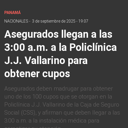
PANAMÁ
NACIONALES
-
3 de septiembre de 2025 - 19:07
Asegurados llegan a las
3:00 a.m. a la Policlínica
J.J. Vallarino para
obtener cupos
Asegurados deben madrugar para obtener
uno de los 100 cupos que se otorgan en la
Policlínica J.J. Vallarino de la Caja de Seguro
Social (CSS), y afirman que deben llegar a las
3:00 a.m. a la instalación médica para