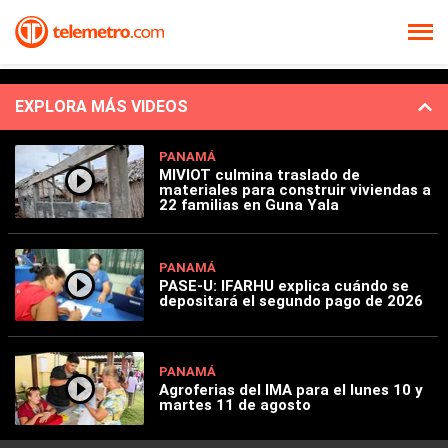
EXPLORA MÁS VIDEOS
PANAMÁ
MIVIOT culmina traslado de
materiales para construir viviendas a
22 familias en Guna Yala
PANAMÁ
PASE-U: IFARHU explica cuándo se
depositará el segundo pago de 2026
PANAMÁ
Agroferias del IMA para el lunes 10 y
martes 11 de agosto