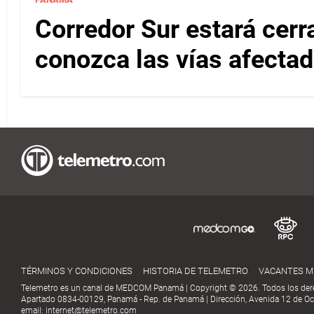
Corredor Sur estará cerr
conozca las vías afectad
TÉRMINOS Y CONDICIONES
HISTORIA DE TELEMETRO
VACANTES 
Telemetro es un canal de MEDCOM Panamá | Copyright © 2026. Todos los der
Apartado 0834-00129, Panamá - Rep. de Panamá | Dirección, Avenida 12 de Oct
email:
internet@telemetro.com