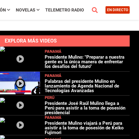
IÓN
NOVELAS
TELEMETRO RADIO
EN DIRECTO
EXPLORA MÁS VIDEOS
PANAMÁ
Presidente Mulino: "Preparar a nuestra
gente es la única manera de enfrentar
los desafíos del futuro"
PANAMÁ
Palabras del presidente Mulino en
lanzamiento de Agenda Nacional de
Tecnologías Avanzadas
PERÚ
Presidente José Raúl Mulino llega a
Perú para asistir a la toma de posesión
presidencial
PANAMÁ
Presidente Mulino viajará a Perú para
asistir a la toma de posesión de Keiko
Fujimori