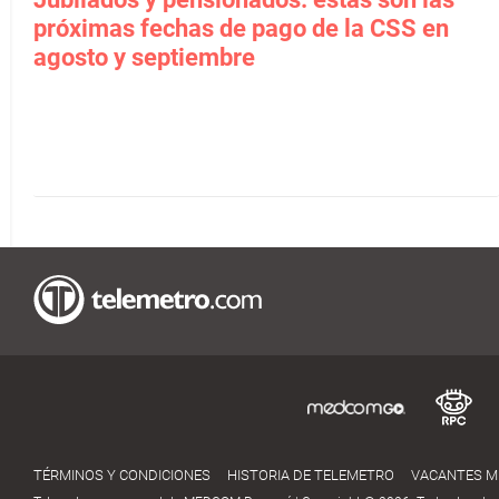
próximas fechas de pago de la CSS en
agosto y septiembre
TÉRMINOS Y CONDICIONES
HISTORIA DE TELEMETRO
VACANTES 