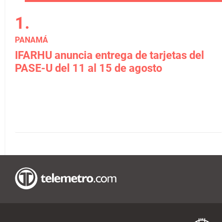
PANAMÁ
IFARHU anuncia entrega de tarjetas del
PASE-U del 11 al 15 de agosto