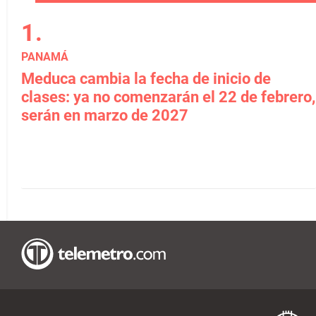
PANAMÁ
Meduca cambia la fecha de inicio de
clases: ya no comenzarán el 22 de febrero,
serán en marzo de 2027