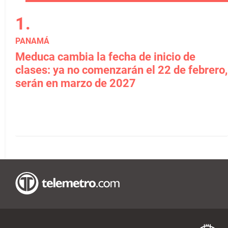
PANAMÁ
Meduca cambia la fecha de inicio de
clases: ya no comenzarán el 22 de febrero,
serán en marzo de 2027