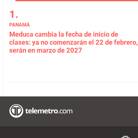
PANAMÁ
Meduca cambia la fecha de inicio de
clases: ya no comenzarán el 22 de febrero,
serán en marzo de 2027