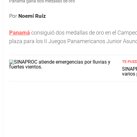
Panamá gana dos medallas de oro
Por
Noemí Ruíz
Panamá
consiguió dos medallas de oro en el Campeon
plaza para los II Juegos Panamericanos Junior Asun
TE PUED
SINAPR
varios