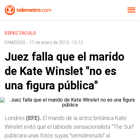
ESPECTÁCULO
FAMOSOS
-
17 de enero de 2013 - 15:12
Juez falla que el marido
de Kate Winslet "no es
una figura pública"
Londres
(EFE).
El marido de la actriz británica Kate
Winslet evitó que el tabloide sensacionalista "The Sun"
publicara unas fotos suyas "semidesnudo" al