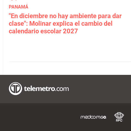
PANAMÁ
"En diciembre no hay ambiente para dar
clase": Molinar explica el cambio del
calendario escolar 2027