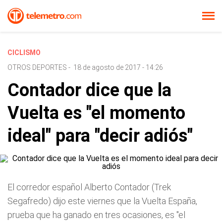
CICLISMO
OTROS DEPORTES
-
18 de agosto de 2017 - 14:26
Contador dice que la
Vuelta es "el momento
ideal" para "decir adiós"
El corredor español Alberto Contador (Trek
Segafredo) dijo este viernes que la Vuelta España,
prueba que ha ganado en tres ocasiones, es "el