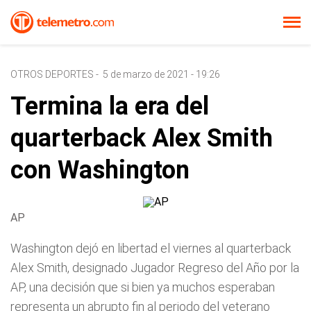
OTROS DEPORTES
-
5 de marzo de 2021 - 19:26
Termina la era del
quarterback Alex Smith
con Washington
AP
Washington dejó en libertad el viernes al quarterback
Alex Smith, designado Jugador Regreso del Año por la
AP, una decisión que si bien ya muchos esperaban
representa un abrupto fin al periodo del veterano