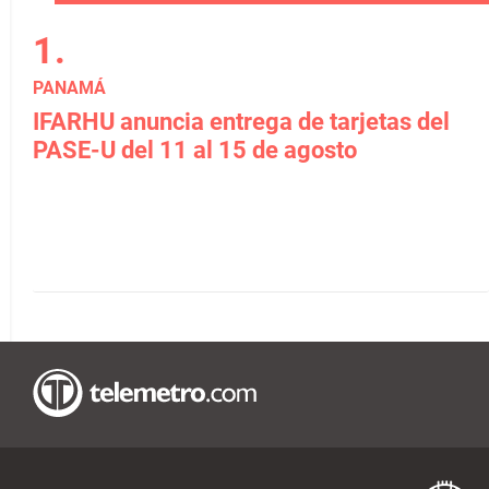
PANAMÁ
IFARHU anuncia entrega de tarjetas del
PASE-U del 11 al 15 de agosto