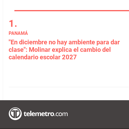
PANAMÁ
"En diciembre no hay ambiente para dar
clase": Molinar explica el cambio del
calendario escolar 2027