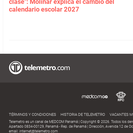
clase": Molinar explica el cambio del
calendario escolar 2027
TÉRMINOS Y CONDICIONES
HISTORIA DE TELEMETRO
VACANTES 
Telemetro es un canal de MEDCOM Panamá | Copyright © 2026. Todos los der
Apartado 0834-00129, Panamá - Rep. de Panamá | Dirección, Avenida 12 de Oct
email:
internet@telemetro.com